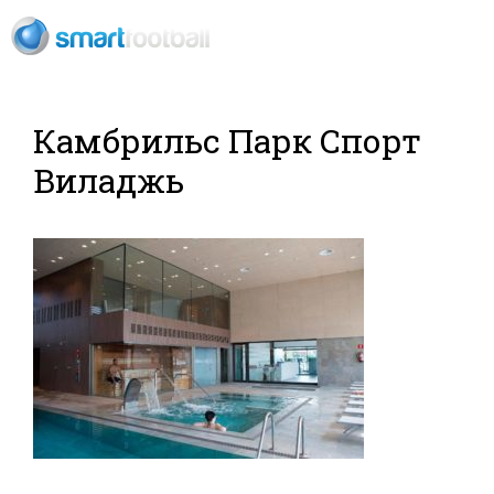
RU
Футбольный
Камбрильс Парк Спорт
Виладжь