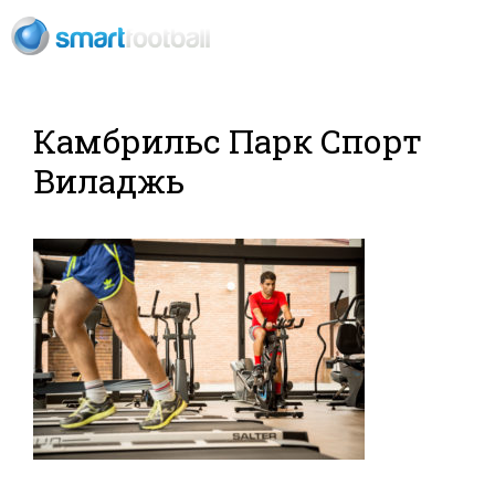
RU
Футбольный
Камбрильс Парк Спорт
Виладжь