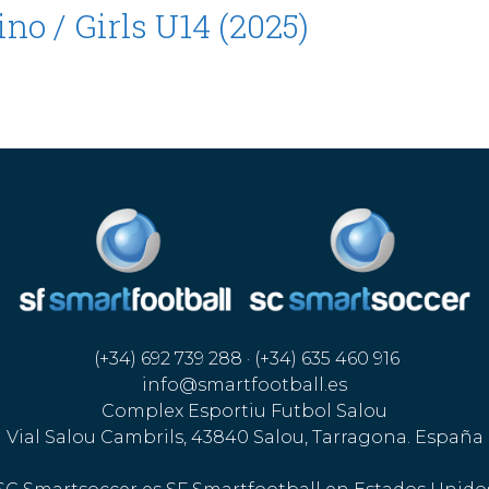
no / Girls U14 (2025)
(+34) 692 739 288 · (+34) 635 460 916
info@smartfootball.es
Complex Esportiu Futbol Salou
Vial Salou Cambrils, 43840 Salou, Tarragona. España