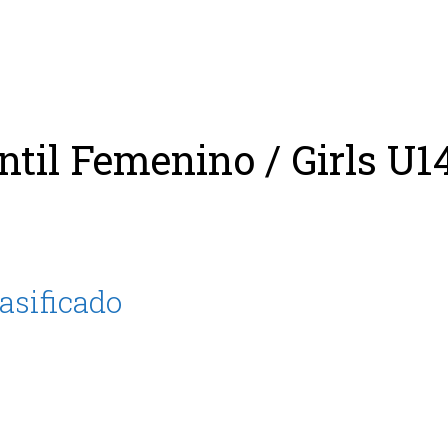
ing
Coach
Camp
Team
Blog
Ru
ntil Femenino / Girls U1
lasificado