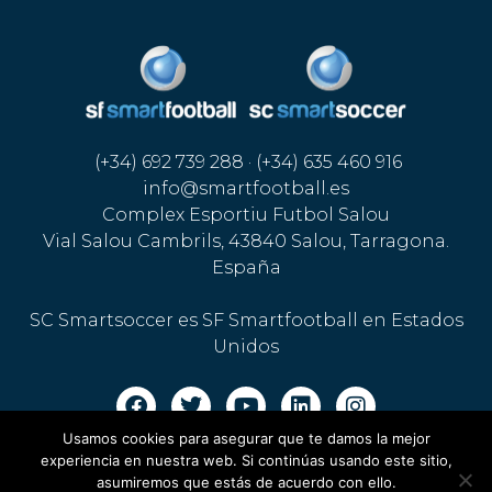
(+34) 692 739 288 · (+34) 635 460 916
info@smartfootball.es
Complex Esportiu Futbol Salou
Vial Salou Cambrils, 43840 Salou, Tarragona.
España
SC Smartsoccer es SF Smartfootball en Estados
Unidos
Usamos cookies para asegurar que te damos la mejor
Aviso legal · Política de cookies
·
Política de privacidad
experiencia en nuestra web. Si continúas usando este sitio,
asumiremos que estás de acuerdo con ello.