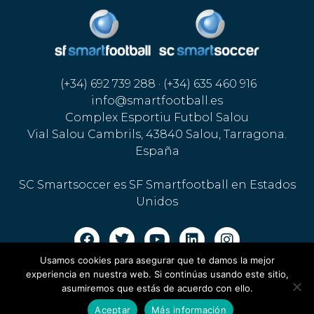
(+34) 692 739 288 · (+34) 635 460 916
info@smartfootball.es
Complex Esportiu Futbol Salou
Vial Salou Cambrils, 43840 Salou, Tarragona.
España
SC Smartsoccer es SF Smartfootball en Estados
Unidos
Usamos cookies para asegurar que te damos la mejor
Aviso legal · Política de cookies
·
Política de privacidad
experiencia en nuestra web. Si continúas usando este sitio,
asumiremos que estás de acuerdo con ello.
Aceptar
Más información