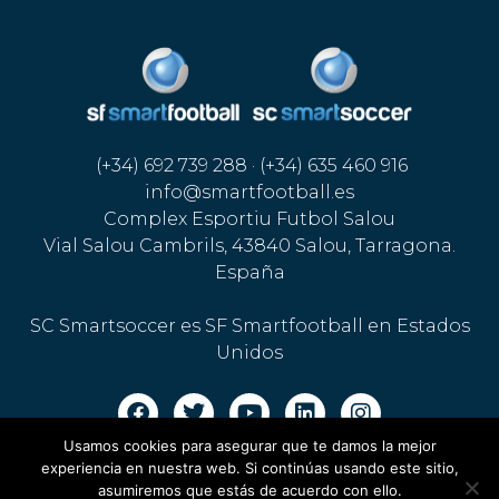
(+34) 692 739 288 · (+34) 635 460 916
info@smartfootball.es
Complex Esportiu Futbol Salou
Vial Salou Cambrils, 43840 Salou, Tarragona.
España
SC Smartsoccer es SF Smartfootball en Estados
Unidos
Usamos cookies para asegurar que te damos la mejor
Aviso legal · Política de cookies
·
Política de privacidad
experiencia en nuestra web. Si continúas usando este sitio,
asumiremos que estás de acuerdo con ello.