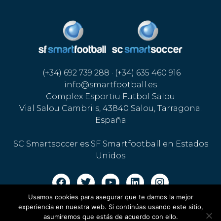
(+34) 692 739 288 · (+34) 635 460 916
info@smartfootball.es
Complex Esportiu Futbol Salou
Vial Salou Cambrils, 43840 Salou, Tarragona.
España
SC Smartsoccer es SF Smartfootball en Estados
Unidos
Usamos cookies para asegurar que te damos la mejor
Aviso legal · Política de cookies
·
Política de privacidad
experiencia en nuestra web. Si continúas usando este sitio,
asumiremos que estás de acuerdo con ello.