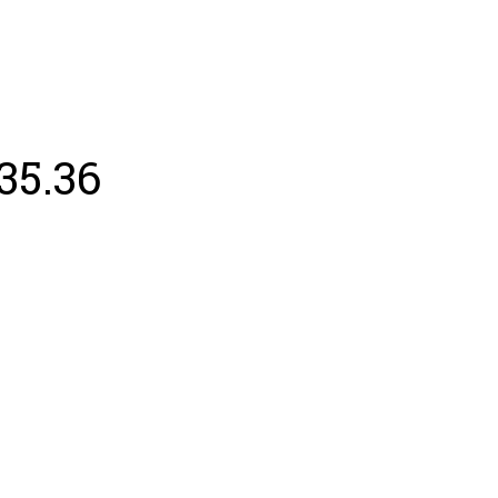
sh Open Spain
Contacto
ES
35.36