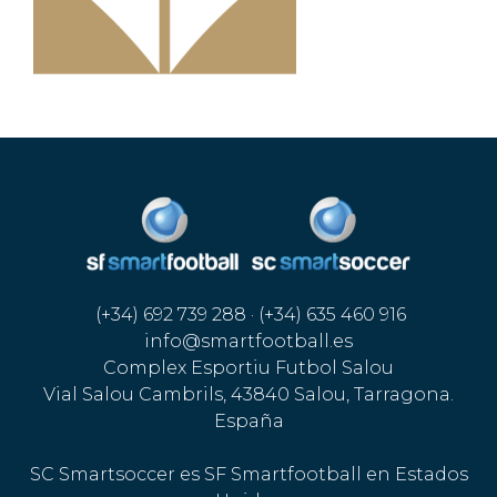
(+34) 692 739 288 · (+34) 635 460 916
info@smartfootball.es
Complex Esportiu Futbol Salou
Vial Salou Cambrils, 43840 Salou, Tarragona.
España
SC Smartsoccer es SF Smartfootball en Estados