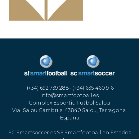
(+34) 692 739 288 · (+34) 635 460 916
info@smartfootball.es
Complex Esportiu Futbol Salou
Vial Salou Cambrils, 43840 Salou, Tarragona.
España
SC Smartsoccer es SF Smartfootball en Estados