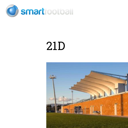
Consult
21D