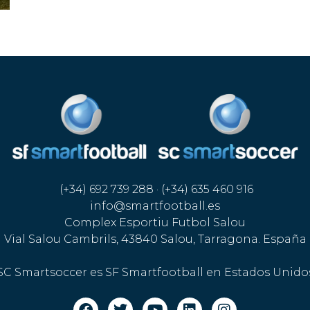
(+34) 692 739 288 · (+34) 635 460 916
info@smartfootball.es
Complex Esportiu Futbol Salou
Vial Salou Cambrils, 43840 Salou, Tarragona. España
SC Smartsoccer es SF Smartfootball en Estados Unido