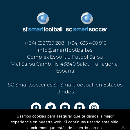
(+34) 692 739 288 · (+34) 635 460 916
info@smartfootball.es
Complex Esportiu Futbol Salou
Vial Salou Cambrils, 43840 Salou, Tarragona.
España
SC Smartsoccer es SF Smartfootball en Estados
Unidos
Usamos cookies para asegurar que te damos la mejor
Aviso legal · Política de cookies
·
Política de privacidad
experiencia en nuestra web. Si continúas usando este sitio,
asumiremos que estás de acuerdo con ello.