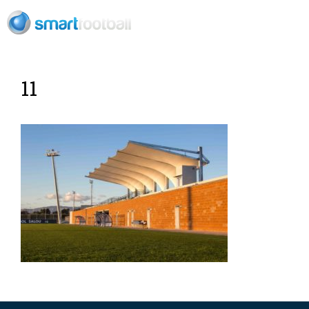
ES
11