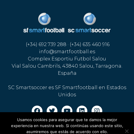
(+34) 692 739 288 · (+34) 635 460 916
info@smartfootball.es
Complex Esportiu Futbol Salou
Vial Salou Cambrils, 43840 Salou, Tarragona.
España
SC Smartsoccer es SF Smartfootball en Estados
Unidos
Usamos cookies para asegurar que te damos la mejor
Aviso legal · Política de cookies
·
Política de privacidad
experiencia en nuestra web. Si continúas usando este sitio,
asumiremos que estás de acuerdo con ello.