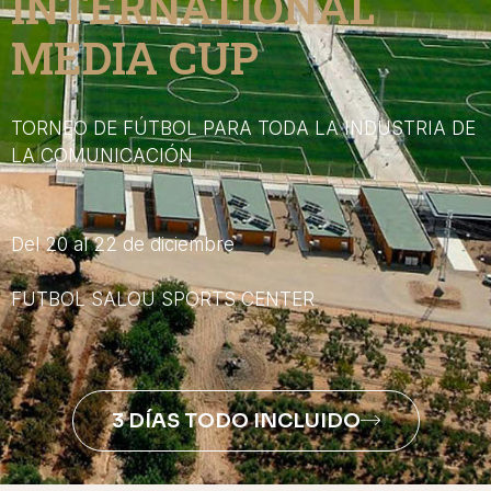
INTERNATIONAL
MEDIA CUP
TORNEO DE FÚTBOL PARA TODA LA INDUSTRIA DE
LA COMUNICACIÓN
Del 20 al 22 de diciembre
FUTBOL SALOU SPORTS CENTER
3 DÍAS TODO INCLUIDO