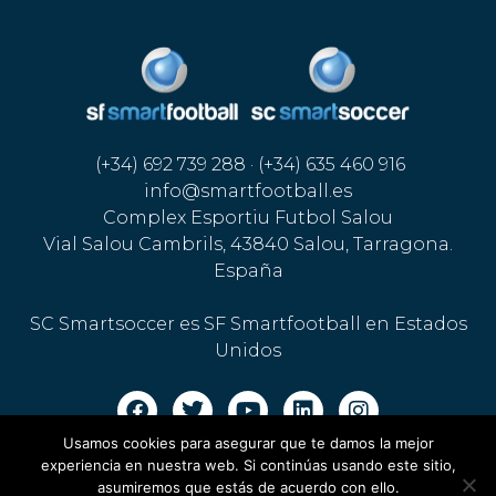
(+34) 692 739 288 · (+34) 635 460 916
info@smartfootball.es
Complex Esportiu Futbol Salou
Vial Salou Cambrils, 43840 Salou, Tarragona.
España
SC Smartsoccer es SF Smartfootball en Estados
Unidos
Usamos cookies para asegurar que te damos la mejor
Aviso legal · Política de cookies
·
Política de privacidad
experiencia en nuestra web. Si continúas usando este sitio,
asumiremos que estás de acuerdo con ello.