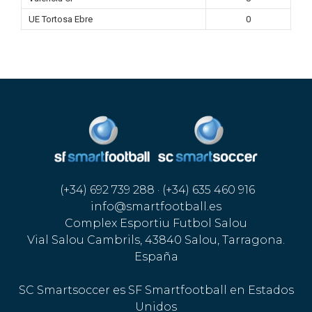
UE Tortosa Ebre
0
(+34) 692 739 288 · (+34) 635 460 916
info@smartfootball.es
Complex Esportiu Futbol Salou
Vial Salou Cambrils, 43840 Salou, Tarragona.
España
SC Smartsoccer es SF Smartfootball en Estados
Unidos