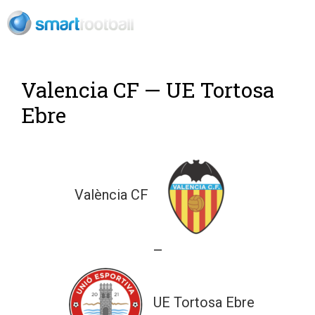
Rush Open Sp
Valencia CF — UE Tortosa
Ebre
València CF
—
UE Tortosa Ebre