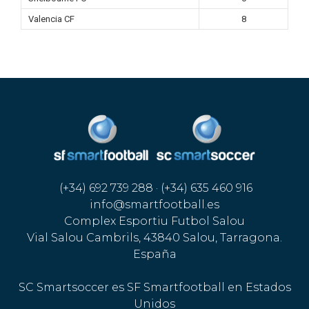
Valencia CF
8
(+34) 692 739 288 · (+34) 635 460 916
info@smartfootball.es
Complex Esportiu Futbol Salou
Vial Salou Cambrils, 43840 Salou, Tarragona.
España
SC Smartsoccer es SF Smartfootball en Estados
Unidos