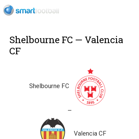
Rush Open Sp
Shelbourne FC — Valencia
CF
Shelbourne FC
—
Valencia CF