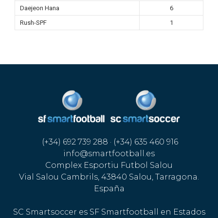
Daejeon Hana
6
Rush-SPF
1
(+34) 692 739 288 · (+34) 635 460 916
info@smartfootball.es
Complex Esportiu Futbol Salou
Vial Salou Cambrils, 43840 Salou, Tarragona.
España
SC Smartsoccer es SF Smartfootball en Estados