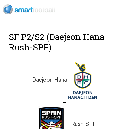
Rush Open Sp
SF P2/S2 (Daejeon Hana –
Rush-SPF)
Daejeon Hana
—
Rush-SPF