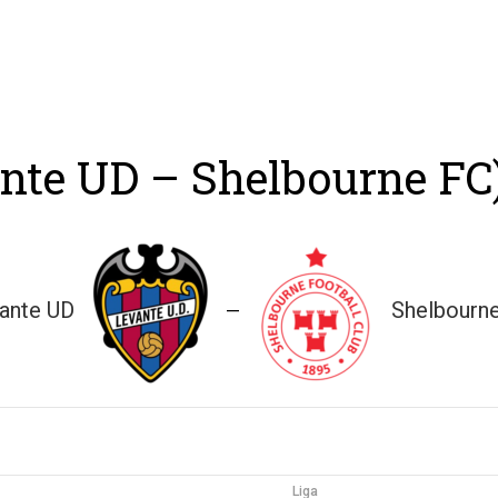
ing
Coach
Camp
Team
Blog
Ru
nte UD – Shelbourne FC
ante UD
Shelbourn
—
Liga