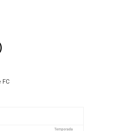
sh Open Spain
Contacto
)
e FC
Temporada