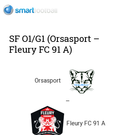
Rush Open Sp
SF O1/G1 (Orsasport –
Fleury FC 91 A)
Orsasport
—
Fleury FC 91 A