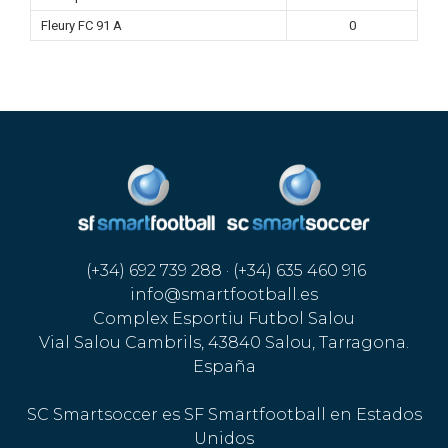
Fleury FC 91 A
0
(+34) 692 739 288 · (+34) 635 460 916
info@smartfootball.es
Complex Esportiu Futbol Salou
Vial Salou Cambrils, 43840 Salou, Tarragona.
España
SC Smartsoccer es SF Smartfootball en Estados
Unidos