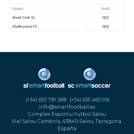
Equipo
Goals
West Cork SL
0(2)
Shelbourne FC
0(0)
(+34) 692 739 288 · (+34) 635 460 916
info@smartfootball.es
Complex Esportiu Futbol Salou
Vial Salou Cambrils, 43840 Salou, Tarragona.
España