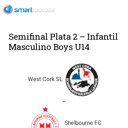
Rush Open Sp
Semifinal Plata 2 – Infantil
Masculino Boys U14
West Cork SL
—
Shelbourne FC