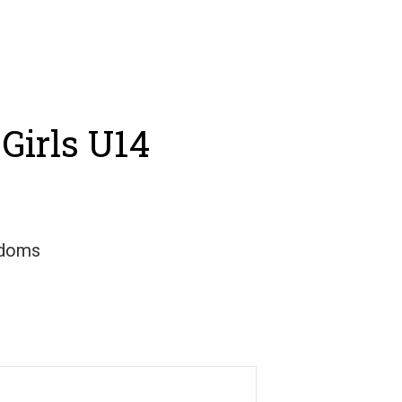
sh Open Spain
Contacto
 Girls U14
udoms