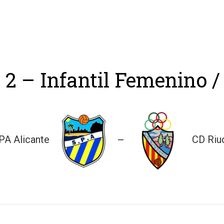
ing
Coach
Camp
Team
Blog
Ru
 2 – Infantil Femenino /
PA Alicante
CD Ri
—