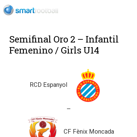
Rush Open Sp
Semifinal Oro 2 – Infantil
Femenino / Girls U14
RCD Espanyol
—
CF Fènix Moncada