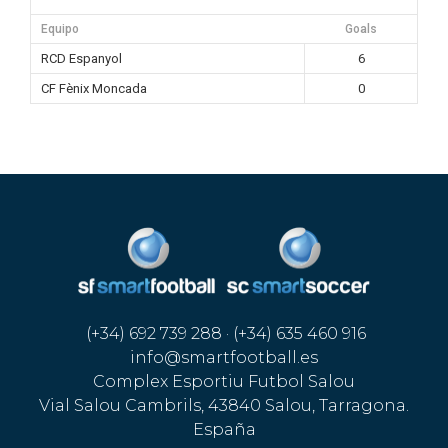
Equipo
Goals
RCD Espanyol
6
CF Fènix Moncada
0
(+34) 692 739 288 · (+34) 635 460 916
info@smartfootball.es
Complex Esportiu Futbol Salou
Vial Salou Cambrils, 43840 Salou, Tarragona.
España