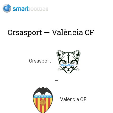
Rush Open Sp
Orsasport — València CF
Orsasport
—
València CF