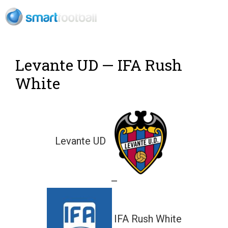
Rush Open Sp
Levante UD — IFA Rush
White
Levante UD
—
IFA Rush White