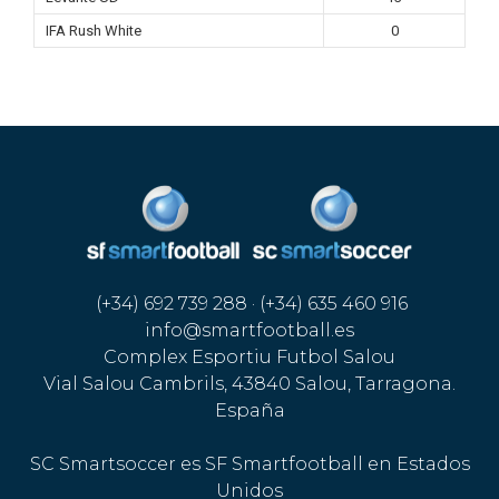
IFA Rush White
0
(+34) 692 739 288 · (+34) 635 460 916
info@smartfootball.es
Complex Esportiu Futbol Salou
Vial Salou Cambrils, 43840 Salou, Tarragona.
España
SC Smartsoccer es SF Smartfootball en Estados
Unidos