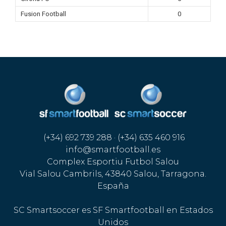
Fusion Football
0
(+34) 692 739 288 · (+34) 635 460 916
info@smartfootball.es
Complex Esportiu Futbol Salou
Vial Salou Cambrils, 43840 Salou, Tarragona.
España
SC Smartsoccer es SF Smartfootball en Estados
Unidos