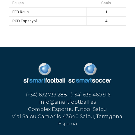
Equipo
Goals
FFB Reus
1
RCD Espanyol
4
(+34) 692 739 288 · (+34) 635 460 916
info@smartfootball.es
Complex Esportiu Futbol Salou
Vial Salou Cambrils, 43840 Salou, Tarragona.
España