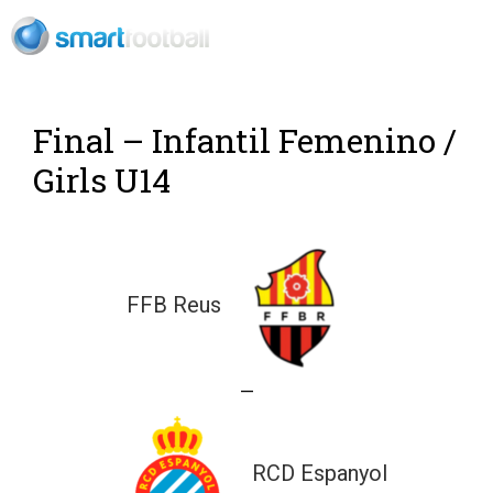
Rush Open Sp
Final – Infantil Femenino /
Girls U14
FFB Reus
—
RCD Espanyol