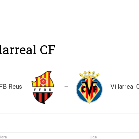
ing
Coach
Camp
Team
Blog
Ru
larreal CF
FB Reus
Villarreal 
—
Hora
Liga