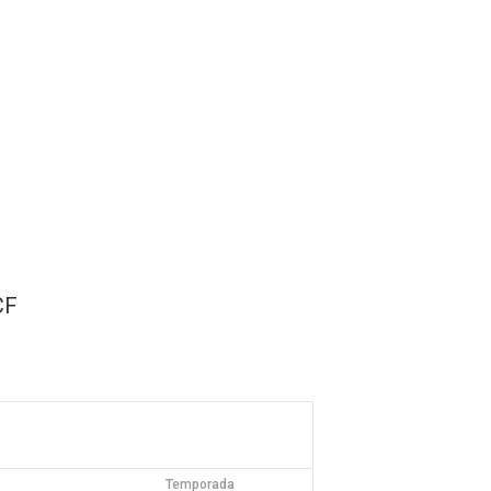
sh Open Spain
Contacto
CF
Temporada