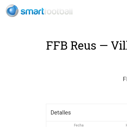
Consult
FFB Reus — Vil
F
Detalles
Fecha