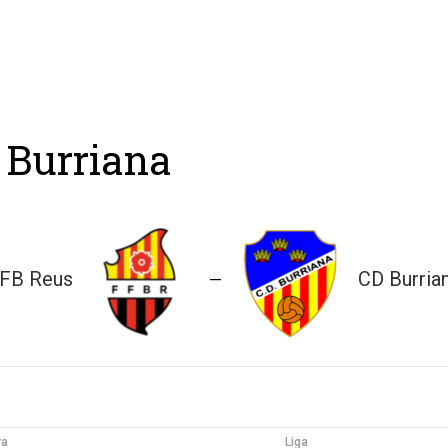
ing
Coach
Camp
Team
Blog
Ru
 Burriana
FB Reus
CD Burria
—
ra
Liga