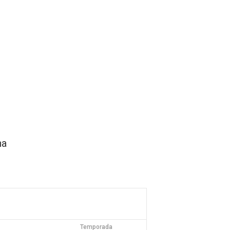
sh Open Spain
Contacto
na
Temporada