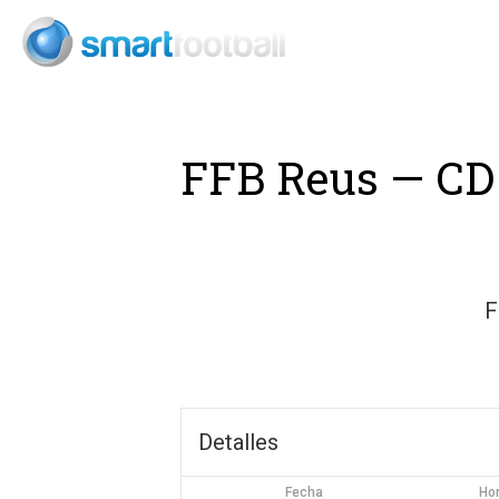
Consult
FFB Reus — CD
F
Detalles
Fecha
Ho