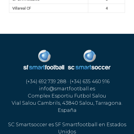
Villareal CF
4
(+34) 692 739 288 · (+34) 635 460 916
info@smartfootball.es
Complex Esportiu Futbol Salou
Vial Salou Cambrils, 43840 Salou, Tarragona.
España
SC Smartsoccer es SF Smartfootball en Estados
Unidos