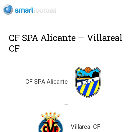
Rush Open Sp
CF SPA Alicante — Villareal
CF
CF SPA Alicante
—
Villareal CF