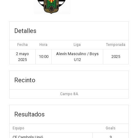
Detalles
Fecha
Hora
Liga
Temporada
2 mayo
Alevín Masculino / Boys
10:00
2025
2025
U12
Recinto
Campo 8A
Resultados
Equipo
Goals
CE Cambrils Unió
3