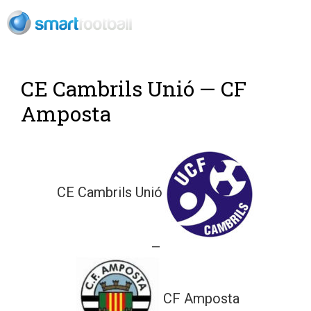
Rush Open Sp
CE Cambrils Unió — CF
Amposta
CE Cambrils Unió
—
CF Amposta