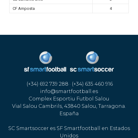
CF Amposta
4
(+34) 692 739 288 · (+34) 635 460 916
info@smartfootball.es
Complex Esportiu Futbol Salou
Vial Salou Cambrils, 43840 Salou, Tarragona.
España
SC Smartsoccer es SF Smartfootball en Estados
Unidos