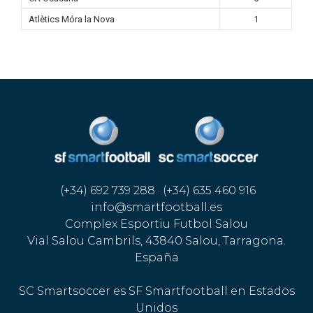
Atlètics Móra la Nova
1
(+34) 692 739 288 · (+34) 635 460 916
info@smartfootball.es
Complex Esportiu Futbol Salou
Vial Salou Cambrils, 43840 Salou, Tarragona.
España
SC Smartsoccer es SF Smartfootball en Estados
Unidos