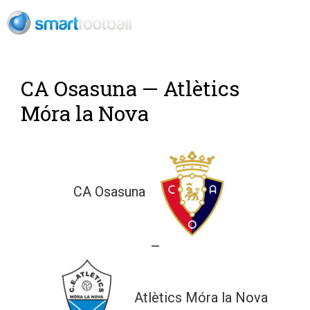
Rush Open Sp
CA Osasuna — Atlètics
Móra la Nova
CA Osasuna
—
Atlètics Móra la Nova