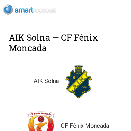
Rush Open Sp
AIK Solna — CF Fènix
Moncada
AIK Solna
—
CF Fènix Moncada