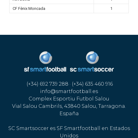
CF Fènix Moncada
1
(+34) 692 739 288 · (+34) 635 460 916
info@smartfootball.es
Complex Esportiu Futbol Salou
Vial Salou Cambrils, 43840 Salou, Tarragona.
España
SC Smartsoccer es SF Smartfootball en Estados
Unidos