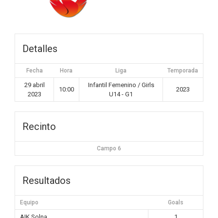
Detalles
Fecha
Hora
Liga
Temporada
29 abril
Infantil Femenino / Girls
10:00
2023
2023
U14 - G1
Recinto
Campo 6
Resultados
Equipo
Goals
AIK Solna
1