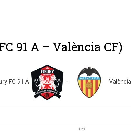
ing
Coach
Camp
Team
Blog
Ru
 FC 91 A – València CF)
ury FC 91 A
Valènci
—
Liga