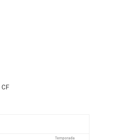
sh Open Spain
Contacto
a CF
Temporada