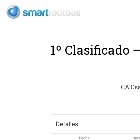
Consult
1º Clasificado 
CA Os
Detalles
Fecha
Hor