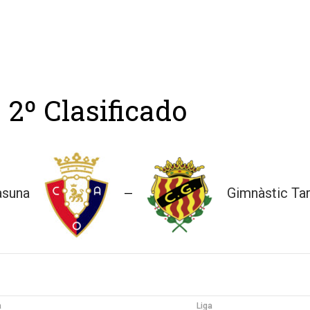
ing
Coach
Camp
Team
Blog
Ru
– 2º Clasificado
asuna
Gimnàstic Ta
—
a
Liga