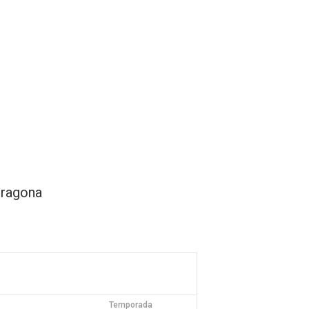
sh Open Spain
Contacto
rragona
Temporada