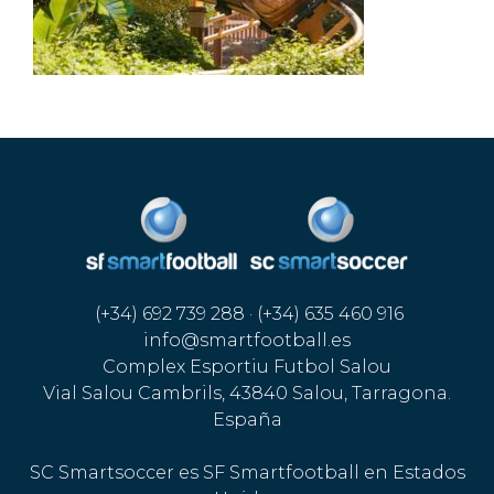
(+34) 692 739 288 · (+34) 635 460 916
info@smartfootball.es
Complex Esportiu Futbol Salou
Vial Salou Cambrils, 43840 Salou, Tarragona.
España
SC Smartsoccer es SF Smartfootball en Estados