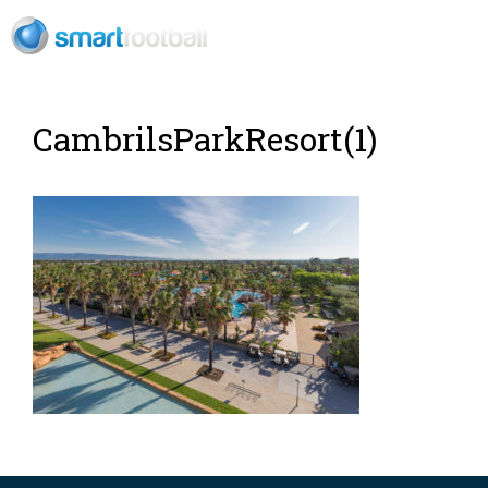
ES
Rush Open Sp
CambrilsParkResort(1)