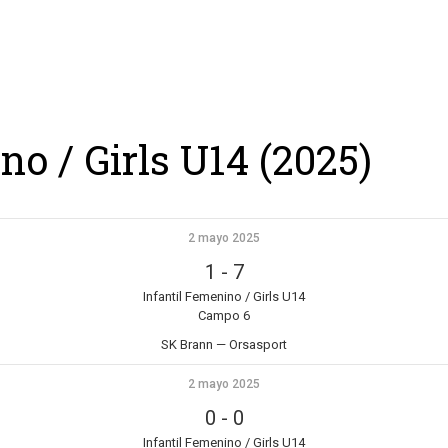
ing
Coach
Camp
Team
Blog
Ru
no / Girls U14 (2025)
2 mayo 2025
1
-
7
Infantil Femenino / Girls U14
Campo 6
SK Brann — Orsasport
2 mayo 2025
0
-
0
Infantil Femenino / Girls U14