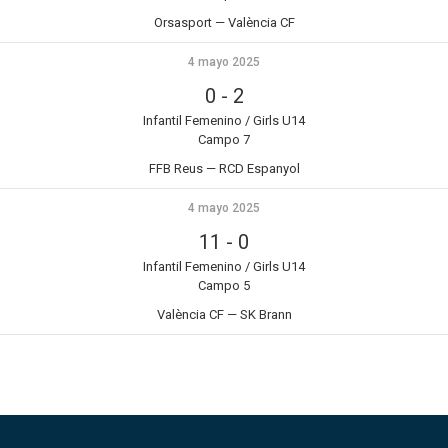
Orsasport — València CF
4 mayo 2025
0
-
2
Infantil Femenino / Girls U14
Campo 7
FFB Reus — RCD Espanyol
4 mayo 2025
11
-
0
Infantil Femenino / Girls U14
Campo 5
València CF — SK Brann