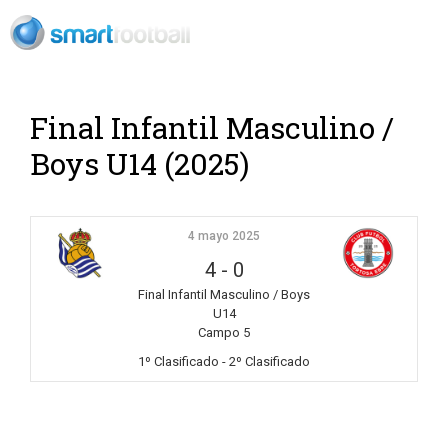
Rush Open Sp
Final Infantil Masculino /
Boys U14 (2025)
4 mayo 2025
4
-
0
Final Infantil Masculino / Boys
U14
Campo 5
1º Clasificado - 2º Clasificado