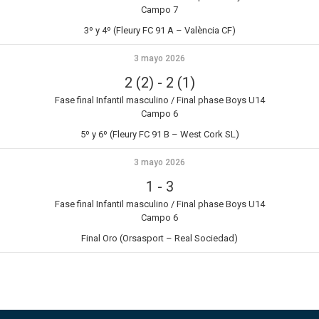
Campo 7
3º y 4º (Fleury FC 91 A – València CF)
3 mayo 2026
2 (2)
-
2 (1)
Fase final Infantil masculino / Final phase Boys U14
Campo 6
5º y 6º (Fleury FC 91 B – West Cork SL)
3 mayo 2026
1
-
3
Fase final Infantil masculino / Final phase Boys U14
Campo 6
Final Oro (Orsasport – Real Sociedad)