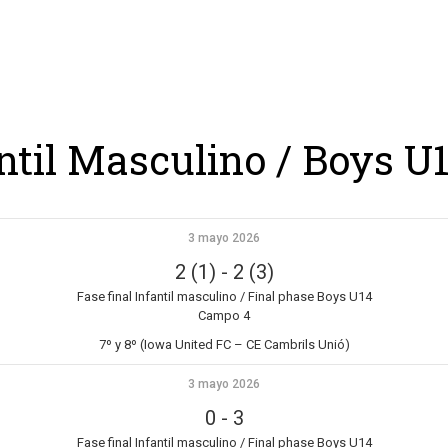
ing
Coach
Camp
Team
Blog
Ru
ntil Masculino / Boys U1
3 mayo 2026
2 (1)
-
2 (3)
Fase final Infantil masculino / Final phase Boys U14
Campo 4
7º y 8º (Iowa United FC – CE Cambrils Unió)
3 mayo 2026
0
-
3
Fase final Infantil masculino / Final phase Boys U14