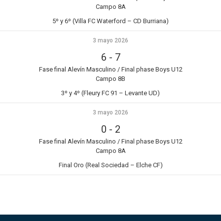
Campo 8A
5º y 6º (Villa FC Waterford – CD Burriana)
3 mayo 2026
6
-
7
Fase final Alevín Masculino / Final phase Boys U12
Campo 8B
3º y 4º (Fleury FC 91 – Levante UD)
3 mayo 2026
0
-
2
Fase final Alevín Masculino / Final phase Boys U12
Campo 8A
Final Oro (Real Sociedad – Elche CF)