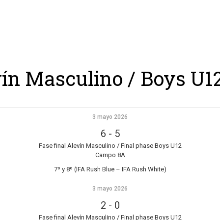
ing
Coach
Camp
Team
Blog
Ru
vín Masculino / Boys U12
3 mayo 2026
6
-
5
Fase final Alevín Masculino / Final phase Boys U12
Campo 8A
7º y 8º (IFA Rush Blue – IFA Rush White)
3 mayo 2026
2
-
0
Fase final Alevín Masculino / Final phase Boys U12