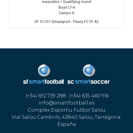
masculino / Qualifying round
Boys U14
Campo 6
SF O1/G1 (Orsasport - Fleury FC 91 A)
(+34) 692 739 288 · (+34) 635 460 916
info@smartfootball.es
Complex Esportiu Futbol Salou
Vial Salou Cambrils, 43840 Salou, Tarragona.
España