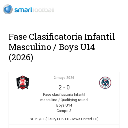
Rush Open Sp
Fase Clasificatoria Infantil
Masculino / Boys U14
(2026)
2 mayo 2026
2
-
0
Fase clasificatoria Infantil
masculino / Qualifying round
Boys U14
Campo 3
SF P1/S1 (Fleury FC 91 B - Iowa United FC)