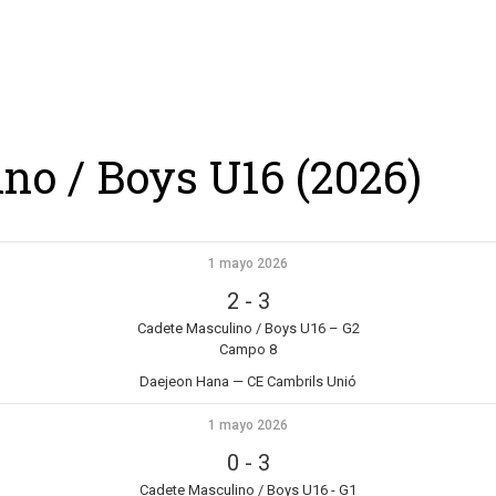
ing
Coach
Camp
Team
Blog
Ru
no / Boys U16 (2026)
1 mayo 2026
2
-
3
Cadete Masculino / Boys U16 – G2
Campo 8
Daejeon Hana — CE Cambrils Unió
1 mayo 2026
0
-
3
Cadete Masculino / Boys U16 - G1