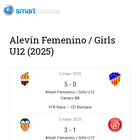
Rush Open Sp
Alevín Femenino / Girls
U12 (2025)
2 mayo 2025
5
-
0
Alevín Femenino / Girls U12
Campo 8A
FFB Reus — CD Burriana
2 mayo 2025
3
-
1
Alevín Femenino / Girls U12