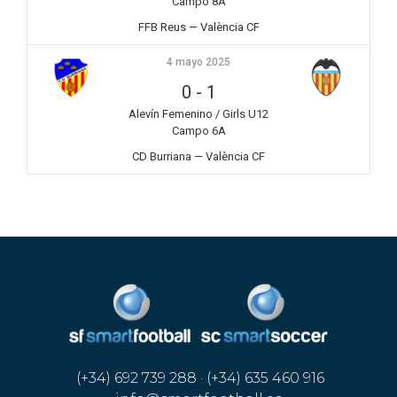
Campo 8A
FFB Reus — València CF
4 mayo 2025
0
-
1
Alevín Femenino / Girls U12
Campo 6A
CD Burriana — València CF
(+34) 692 739 288 · (+34) 635 460 916