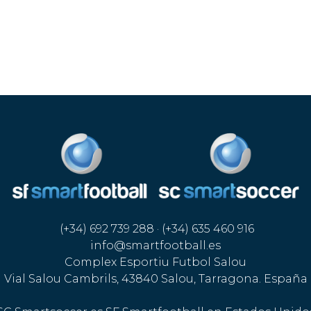
(+34) 692 739 288 · (+34) 635 460 916
info@smartfootball.es
Complex Esportiu Futbol Salou
Vial Salou Cambrils, 43840 Salou, Tarragona. España