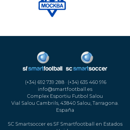
(+34) 692 739 288 · (+34) 635 460 916
info@smartfootball.es
Complex Esportiu Futbol Salou
Vial Salou Cambrils, 43840 Salou, Tarragona.
España
SC Smartsoccer es SF Smartfootball en Estados