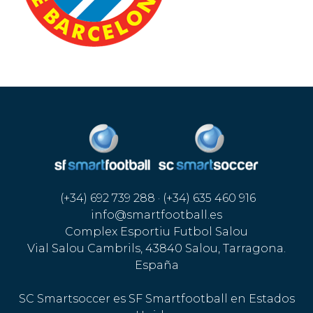
(+34) 692 739 288 · (+34) 635 460 916
info@smartfootball.es
Complex Esportiu Futbol Salou
Vial Salou Cambrils, 43840 Salou, Tarragona.
España
SC Smartsoccer es SF Smartfootball en Estados