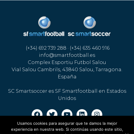
(+34) 692 739 288 · (+34) 635 460 916
info@smartfootball.es
Complex Esportiu Futbol Salou
Vial Salou Cambrils, 43840 Salou, Tarragona.
España
SC Smartsoccer es SF Smartfootball en Estados
Unidos
Usamos cookies para asegurar que te damos la mejor
Aviso legal · Política de cookies
·
Política de privacidad
experiencia en nuestra web. Si continúas usando este sitio,