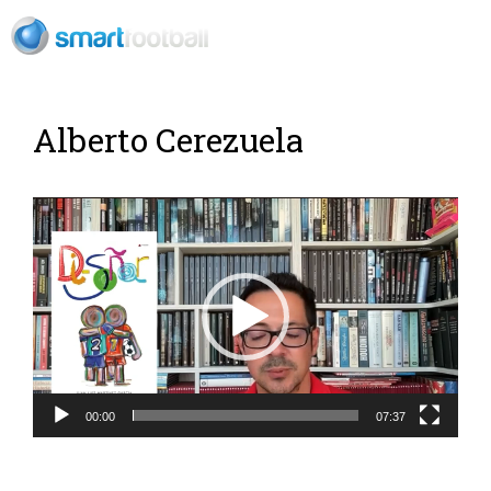
ES
Alberto Cerezuela
Reproductor
de
vídeo
00:00
07:37