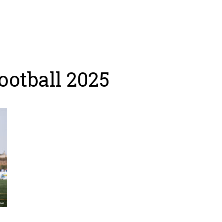
ing
Coach
Camp
Team
Blog
Ru
otball 2025