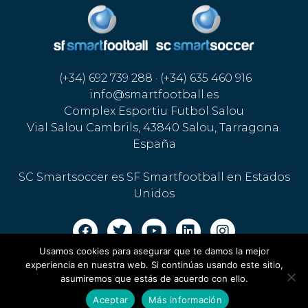
(+34) 692 739 288 · (+34) 635 460 916
info@smartfootball.es
Complex Esportiu Futbol Salou
Vial Salou Cambrils, 43840 Salou, Tarragona.
España
SC Smartsoccer es SF Smartfootball en Estados
Unidos
Usamos cookies para asegurar que te damos la mejor
Aviso legal · Política de cookies
·
Política de privacidad
experiencia en nuestra web. Si continúas usando este sitio,
asumiremos que estás de acuerdo con ello.
Aceptar
Más información